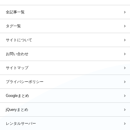
mp4(1)
MySQL(1)
Node.js(1)
note(1)
Notion(1)
全記事一覧
openBD(1)
PageSpeed(1)
Pardot(1)
PHP(80)
Pingdom(12)
PMBOK(1)
python(1)
React(1)
タグ一覧
SANGO(24)
SANGO+(6)
SEM(4)
SEO(10)
SNS(1)
サイトについて
svg(1)
task(1)
UI(8)
VSCode(3)
WEBデザイン(13)
お問い合わせ
WordPress(132)
WP REST API(9)
XSERVER(11)
YouTube(10)
zoom(1)
アイコン(3)
アコーディオン(15)
サイトマップ
アニメーション(1)
アフィリエイト(1)
ウィンドウ操作(8)
プライバシーポリシー
オウンドメディア(6)
お名前.com(1)
カラフルボックス(6)
Googleまとめ
カルーセル(6)
キャッチコピー(2)
キャンペーン(2)
クチコミと評判(11)
グラフ(2)
コトラー(2)
コピペ(211)
jQueryまとめ
サーバ(4)
サーバー(74)
サーバー比較(12)
レンタルサーバー
さくらのレンタルサーバ(10)
スクロール(18)