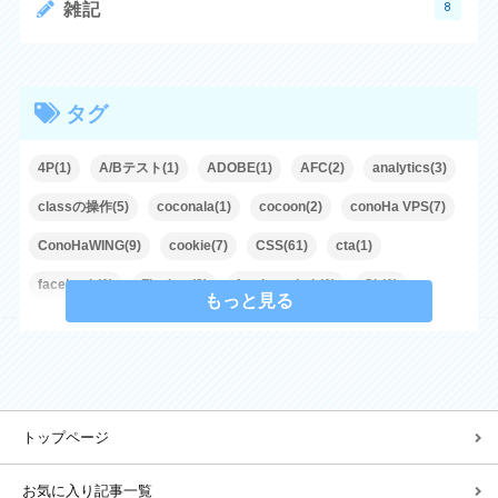
8
雑記
タグ
4P(1)
A/Bテスト(1)
ADOBE(1)
AFC(2)
analytics(3)
classの操作(5)
coconala(1)
cocoon(2)
conoHa VPS(7)
ConoHaWING(9)
cookie(7)
CSS(61)
cta(1)
facebook(1)
Flexbox(2)
freelancehub(1)
Git(1)
もっと見る
GitHub(1)
Google(23)
Google Analytics(2)
Google Books APIs(1)
Grid(1)
Gutenberg(1)
Guternberg(1)
HTML(74)
Illustrator(3)
JavaScript(207)
トップページ
JETBOY(5)
jQuery(43)
JSON(1)
LOLIPOP!(13)
LP(3)
microsoft(1)
mixhost(7)
MOVIE THEME(1)
お気に入り記事一覧