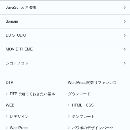
JavaScript ネタ帳
スターサーバー(6)
スターサーバーフリー(1)
スライダー(15)
タイトル操作(2)
タグマネージャ(1)
タブ(8)
domain
ダンケネディ(3)
チャットアプリ(3)
チラシ(6)
ツール(6)
DD STUDiO
ツールチップ(6)
テーブル(4)
デザインパーツ(5)
ドメイン(2)
ドロワー(6)
トンマナ(2)
MOVIE THEME
ニュースティッカー(1)
パワポ(5)
フォーム(9)
シゴトノコト
フォント(9)
プラグイン(4)
プロジェクトマネジメント(1)
ページ遷移時の動き(10)
ヘッダー(4)
ヘテムル(5)
DTP
WordPress関数リファレンス
ペルソナ(1)
ムームードメイン(4)
モーダル(16)
DTPで知っておきたい基本
ダウンロード
リトルサーバー(5)
リンク(7)
ローディングアニメーション(5)
WEB
HTML・CSS
一覧表(3)
働き方(3)
入稿(2)
写真(1)
初心者向(7)
UIデザイン
テンプレート
副業(1)
口コミ(1)
広告(12)
数字の操作(4)
WordPress
パワポのデザインパーツ
文字のカウント(1)
文字の操作(9)
文字の装飾(7)
新聞(1)