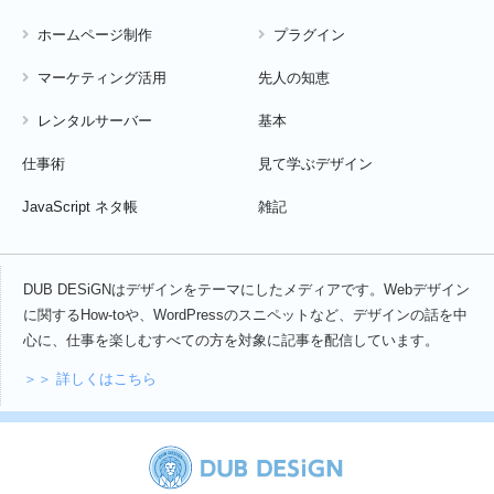
ホームページ制作
プラグイン
有料記事(1)
検索(2)
楽天API(1)
無料サーバー(1)
用語(3)
画像の操作(7)
目次(5)
職種(6)
背景(3)
マーケティング活用
先人の知恵
要素の操作(10)
要素の追加(3)
レンタルサーバー
基本
仕事術
見て学ぶデザイン
JavaScript ネタ帳
雑記
DUB DESiGNはデザインをテーマにしたメディアです。Webデザイン
に関するHow-toや、WordPressのスニペットなど、デザインの話を中
心に、仕事を楽しむすべての方を対象に記事を配信しています。
＞＞ 詳しくはこちら