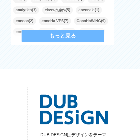
analytics(3)
classの操作(5)
coconala(1)
cocoon(2)
conoHa VPS(7)
ConoHaWING(9)
cookie(7)
CSS(61)
cta(1)
facebook(1)
もっと見る
Flexbox(2)
freelancehub(1)
Git(1)
GitHub(1)
Google(23)
Google Analytics(2)
Google Books APIs(1)
Grid(1)
Gutenberg(1)
Guternberg(1)
HTML(74)
Illustrator(3)
JavaScript(207)
JETBOY(5)
jQuery(43)
JSON(1)
LOLIPOP!(13)
LP(3)
microsoft(1)
mixhost(7)
MOVIE THEME(1)
mp4(1)
MySQL(1)
Node.js(1)
note(1)
Notion(1)
openBD(1)
PageSpeed(1)
DUB DESiGNはデザインをテーマ