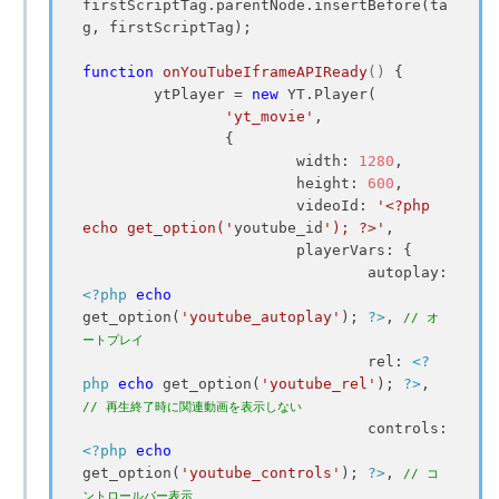
firstScriptTag.parentNode.insertBefore(ta
g, firstScriptTag);

function
onYouTubeIframeAPIReady
()
{

	ytPlayer = 
new
 YT.Player(

'yt_movie'
,

		{

			width: 
1280
,

			height: 
600
,

			videoId: 
'<?php 
echo get_option('
youtube_id
'); ?>'
,

			playerVars: {

				autoplay: 
<?php
echo
get_option(
'youtube_autoplay'
); 
?>
, 
// オ
ートプレイ
				rel: 
<?
php
echo
 get_option(
'youtube_rel'
); 
?>
, 
// 再生終了時に関連動画を表示しない
				controls: 
<?php
echo
get_option(
'youtube_controls'
); 
?>
, 
// コ
ントロールバー表示