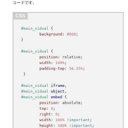
コードです。
CSS
#main_vidual
 {

background
: 
#000
;

}

#main_vidual
 {

position
: relative;

width
: 
100%
;

padding-top
: 
56.25%
;

 }

#main_vidual
iframe
#main_vidual
object
#main_vidual
embed
 {

position
: absolute;

top
: 
0
;

right
: 
0
;

width
: 
100%
!important
;

height
: 
100%
!important
;
