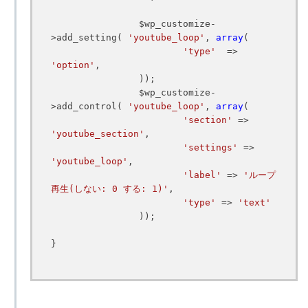
		$wp_customize-
>add_setting( 
'youtube_loop'
, 
array
(

'type'
  => 
'option'
,

		));

		$wp_customize-
>add_control( 
'youtube_loop'
, 
array
(

'section'
 => 
'youtube_section'
,

'settings'
 => 
'youtube_loop'
,

'label'
 => 
'ループ
再生(しない: 0 する: 1)'
,

'type'
 => 
'text'
		));

}