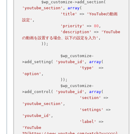
	$wp_customize->add_section( 
'youtube_section'
, 
array
(

'title'
 => 
'YouTubeの動画
設定'
,

'priority'
 => 
80
,

'description'
 => 
'YouTube
の動画を設置する場合、以下の設定を入力'
,

	));

		$wp_customize-
>add_setting( 
'youtube_id'
, 
array
(

'type'
  => 
'option'
,

		));

		$wp_customize-
>add_control( 
'youtube_id'
, 
array
(

'section'
 => 
'youtube_section'
,

'settings'
 => 
'youtube_id'
,

'label'
 => 
'YouTube 
ID(https://www.youtube.com/watch?v=○○○○)