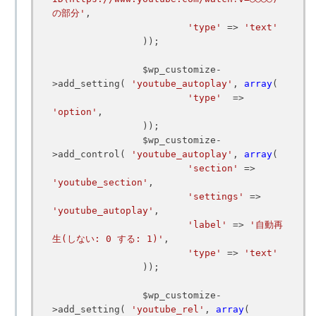
の部分'
,

'type'
 => 
'text'
		));

		$wp_customize-
>add_setting( 
'youtube_autoplay'
, 
array
(

'type'
  => 
'option'
,

		));

		$wp_customize-
>add_control( 
'youtube_autoplay'
, 
array
(

'section'
 => 
'youtube_section'
,

'settings'
 => 
'youtube_autoplay'
,

'label'
 => 
'自動再
生(しない: 0 する: 1)'
,

'type'
 => 
'text'
		));

		$wp_customize-
>add_setting( 
'youtube_rel'
, 
array
(
