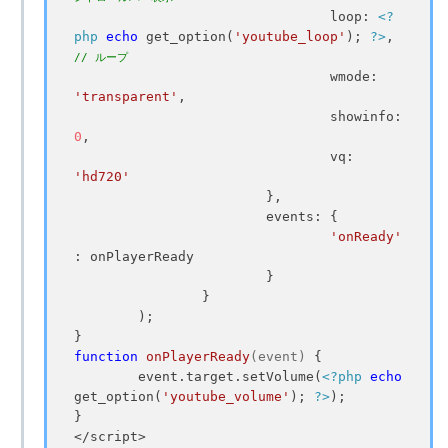
				loop: 
<?
php
echo
 get_option(
'youtube_loop'
); 
?>
, 
// ループ
				wmode: 
'transparent'
,

				showinfo: 
0
,

				vq: 
'hd720'
			},

			events: {

'onReady'
: onPlayerReady

			}

		}

	);

function
onPlayerReady
(event)
{

	event.target.setVolume(
<?php
echo
get_option(
'youtube_volume'
); 
?>
);

}

</script>
