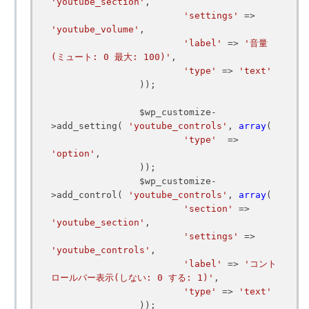
'youtube_section'
,

'settings'
 => 
'youtube_volume'
,

'label'
 => 
'音量
(ミュート: 0 最大: 100)'
,

'type'
 => 
'text'
		));

		$wp_customize-
>add_setting( 
'youtube_controls'
, 
array
(

'type'
  => 
'option'
,

		));

		$wp_customize-
>add_control( 
'youtube_controls'
, 
array
(

'section'
 => 
'youtube_section'
,

'settings'
 => 
'youtube_controls'
,

'label'
 => 
'コント
ロールバー表示(しない: 0 する: 1)'
,

'type'
 => 
'text'
		));
