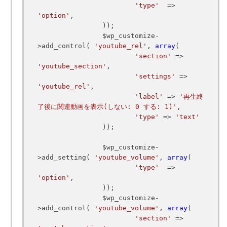
'type'
  => 
'option'
,

		));

		$wp_customize-
>add_control( 
'youtube_rel'
, 
array
(

'section'
 => 
'youtube_section'
,

'settings'
 => 
'youtube_rel'
,

'label'
 => 
'再生終
了後に関連動画を表示(しない: 0 する: 1)'
,

'type'
 => 
'text'
		));

		$wp_customize-
>add_setting( 
'youtube_volume'
, 
array
(

'type'
  => 
'option'
,

		));

		$wp_customize-
>add_control( 
'youtube_volume'
, 
array
(

'section'
 => 