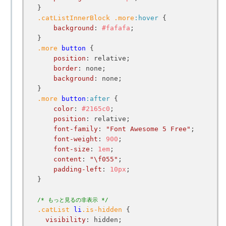
.catListInnerBlock
.more
:hover
 {

background
: 
#fafafa
;

.more
button
 {

position
: relative;

border
: none;

background
: none;

.more
button
:after
 {

color
: 
#2165c0
;

position
: relative;

font-family
: 
"Font Awesome 5 Free"
;

font-weight
: 
900
;

font-size
: 
1em
;

content
: 
"\f055"
;

padding-left
: 
10px
;

}	

/* もっと見るの非表示 */
.catList
li
.is-hidden
 {

visibility
: hidden;
