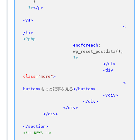
    }

?>
</
p
>
</
a
>
<
/
li
>
<?php
endforeach
;

                    wp_reset_postdata();

?>
</
ul
>
<
div
class
=
"more"
>
<
button
>
もっと記事を見る
</
button
>
</
div
>
</
div
>
</
div
>
</
div
>
</
section
>
<!-- NEWS -->