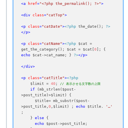
<
a
href
=
"<?php the_permalink(); ?>"
>
<
div
class
=
"catTop"
>
<
p
class
=
"catDate"
>
<?php
 the_date(); 
?>
</
p
>
<
p
class
=
"catName"
>
<?php
 $cat = 
get_the_category(); $cat = $cat[
0
]; { 
echo
 $cat->cat_name; } 
?>
</
p
>
</
div
>
<
p
class
=
"catTitle"
>
<?php
    $limit = 
40
; 
// 表示させる文字数の上限
if
 (mb_strlen($post-
>post_title)>$limit) {

      $title= mb_substr($post-
>post_title,
0
,$limit) ; 
echo
 $title. 
'…'
;

    } 
else
 {

echo
 $post->post_title;
