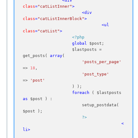
<
div
class
=
"catListInner"
>
<
div
class
=
"catListInnerBlock"
>
<
ul
class
=
"catList"
>
<?php
global
 $post;

                    $lastposts = 
get_posts( 
array
(

'posts_per_page'
=> 
18
,

'post_type'
=> 
'post'
                    ) );

foreach
 ( $lastposts 
as
 $post ) :

                        setup_postdata( 
$post );

?>
<
li
>