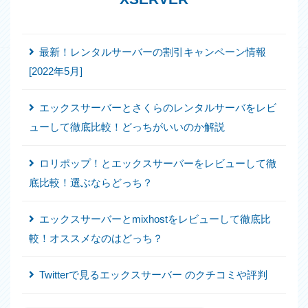
ダンケネディ(3)
チャットアプリ(3)
チラシ(6)
ツール(6)
ツールチップ(6)
テーブル(4)
デザインパーツ(5)
最新！レンタルサーバーの割引キャンペーン情報
ドメイン(2)
ドロワー(6)
トンマナ(2)
[2022年5月]
ニュースティッカー(1)
パワポ(5)
フォーム(9)
フォント(9)
プラグイン(4)
プロジェクトマネジメント(1)
エックスサーバーとさくらのレンタルサーバをレビ
ページ遷移時の動き(10)
ヘッダー(4)
ヘテムル(5)
ューして徹底比較！どっちがいいのか解説
ペルソナ(1)
ムームードメイン(4)
モーダル(16)
ロリポップ！とエックスサーバーをレビューして徹
リトルサーバー(5)
リンク(7)
ローディングアニメーション(5)
底比較！選ぶならどっち？
一覧表(3)
働き方(3)
入稿(2)
写真(1)
初心者向(7)
エックスサーバーとmixhostをレビューして徹底比
副業(1)
口コミ(1)
広告(12)
数字の操作(4)
較！オススメなのはどっち？
文字のカウント(1)
文字の操作(9)
文字の装飾(7)
新聞(1)
有料記事(1)
検索(2)
楽天API(1)
無料サーバー(1)
Twitterで見るエックスサーバー のクチコミや評判
用語(3)
画像の操作(7)
目次(5)
職種(6)
背景(3)