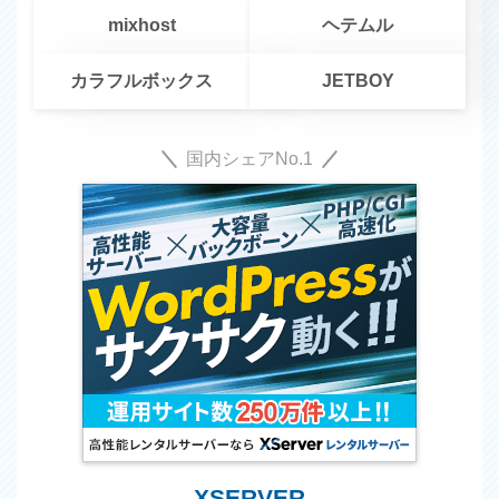
Pingdom(12)
PMBOK(1)
python(1)
React(1)
mixhost
ヘテムル
SANGO(24)
SANGO+(6)
SEM(4)
SEO(10)
SNS(1)
svg(1)
task(1)
UI(8)
VSCode(3)
WEBデザイン(13)
カラフルボックス
JETBOY
WordPress(132)
WP REST API(9)
XSERVER(11)
YouTube(10)
zoom(1)
アイコン(3)
アコーディオン(15)
国内シェアNo.1
アニメーション(1)
アフィリエイト(1)
ウィンドウ操作(8)
オウンドメディア(6)
お名前.com(1)
カラフルボックス(6)
カルーセル(6)
キャッチコピー(2)
キャンペーン(2)
クチコミと評判(11)
グラフ(2)
コトラー(2)
コピペ(211)
サーバ(4)
サーバー(74)
サーバー比較(12)
さくらのレンタルサーバ(10)
スクロール(18)
スターサーバー(6)
スターサーバーフリー(1)
スライダー(15)
タイトル操作(2)
タグマネージャ(1)
タブ(8)
XSERVER