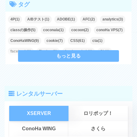
タグ
4P(1)
A/Bテスト(1)
ADOBE(1)
AFC(2)
analytics(3)
classの操作(5)
coconala(1)
cocoon(2)
conoHa VPS(7)
ConoHaWING(9)
cookie(7)
CSS(61)
cta(1)
facebook(1)
Flexbox(2)
freelancehub(1)
Git(1)
もっと見る
GitHub(1)
Google(23)
Google Analytics(2)
Google Books APIs(1)
Grid(1)
Gutenberg(1)
Guternberg(1)
HTML(74)
Illustrator(3)
JavaScript(207)
レンタルサーバー
JETBOY(5)
jQuery(43)
JSON(1)
LOLIPOP!(13)
LP(3)
microsoft(1)
mixhost(7)
MOVIE THEME(1)
XSERVER
ロリポップ！
mp4(1)
MySQL(1)
Node.js(1)
note(1)
Notion(1)
openBD(1)
PageSpeed(1)
Pardot(1)
PHP(80)
ConoHa WING
さくら